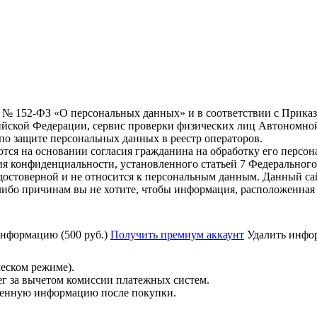
6 г. № 152-ФЗ «О персональных данных» и в соответствии с Прика
йской Федерации, сервис проверки физических лиц Автономно
о защите персональных данных в реестр операторов.
тся на основании согласия гражданина на обработку его персо
вания конфиденциальности, установленного статьей 7 Федерально
остоверной и не относится к персональным данным. Данный са
либо причинам вы не хотите, чтобы информация, расположенная 
нформацию (500 руб.)
Получить премиум аккаунт
Удалить инфор
ческом режиме).
ег за вычетом комиссии платежных систем.
ученную информацию после покупки.