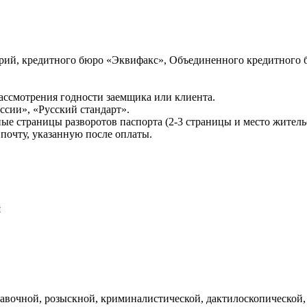
ий, кредитного бюро «Эквифакс», Объединенного кредитного б
ссмотрения годности заемщика или клиента.
сии», «Русский стандарт».
ые страницы разворотов паспорта (2-3 страницы и место житель
почту, указанную после оплаты.
и
авочной, розыскной, криминалистической, дактилоскопической,