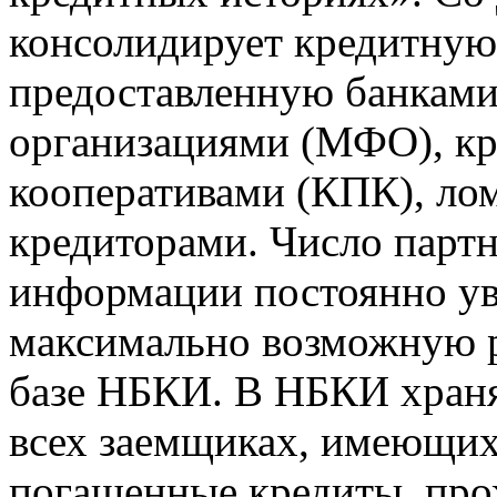
консолидирует кредитну
предоставленную банкам
организациями (МФО), к
кооперативами (КПК), ло
кредиторами. Число парт
информации постоянно уве
максимально возможную р
базе НБКИ. В НБКИ храня
всех заемщиках, имеющи
погашенные кредиты, пр