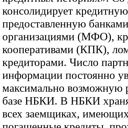
консолидирует кредитну
предоставленную банкам
организациями (МФО), к
кооперативами (КПК), ло
кредиторами. Число парт
информации постоянно уве
максимально возможную р
базе НБКИ. В НБКИ храня
всех заемщиках, имеющи
погашенные кредиты, пр