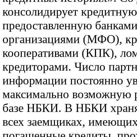
консолидирует кредитну
предоставленную банкам
организациями (МФО), к
кооперативами (КПК), ло
кредиторами. Число парт
информации постоянно уве
максимально возможную р
базе НБКИ. В НБКИ храня
всех заемщиках, имеющи
погашенные кредиты, пр