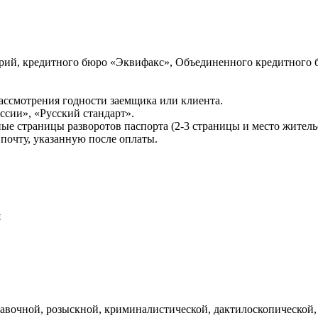
ий, кредитного бюро «Эквифакс», Объединенного кредитного б
ссмотрения годности заемщика или клиента.
сии», «Русский стандарт».
ые страницы разворотов паспорта (2-3 страницы и место житель
почту, указанную после оплаты.
и
авочной, розыскной, криминалистической, дактилоскопической,