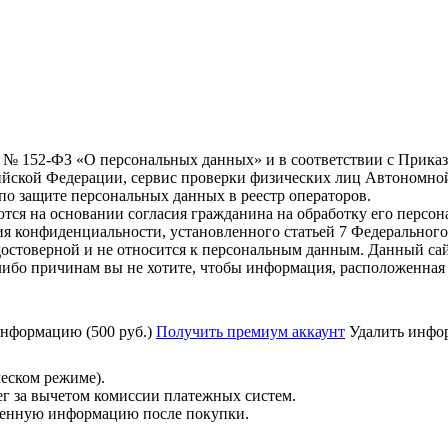
6 г. № 152-ФЗ «О персональных данных» и в соответствии с Прика
йской Федерации, сервис проверки физических лиц Автономно
о защите персональных данных в реестр операторов.
тся на основании согласия гражданина на обработку его персо
вания конфиденциальности, установленного статьей 7 Федерально
остоверной и не относится к персональным данным. Данный сай
либо причинам вы не хотите, чтобы информация, расположенная 
нформацию (500 руб.)
Получить премиум аккаунт
Удалить инфор
ческом режиме).
ег за вычетом комиссии платежных систем.
ученную информацию после покупки.