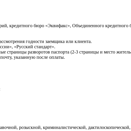
ий, кредитного бюро «Эквифакс», Объединенного кредитного б
ссмотрения годности заемщика или клиента.
сии», «Русский стандарт».
ые страницы разворотов паспорта (2-3 страницы и место житель
почту, указанную после оплаты.
и
авочной, розыскной, криминалистической, дактилоскопической,