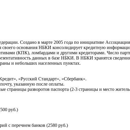
ерации. Создано в марте 2005 года по инициативе Ассоциации 
ня своего основания НБКИ консолидирует кредитную информац
ативами (КПК), ломбардами и другими кредиторами. Число па
резентативность данных в базе НБКИ. В НБКИ хранятся сведени
раны и небольших населенных пунктах.
Кредит», «Русский Стандарт», «Сбербанк».
почту, указанную после оплаты.
ые страницы разворотов паспорта (2-3 страницы и место житель
500 руб.)
й с перечнем банков (2580 руб.)