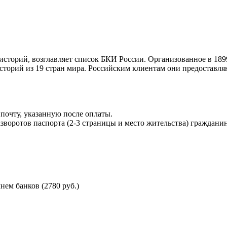
торий, возглавляет список БКИ России. Организованное в 189
торий из 19 стран мира. Российским клиентам они предоставля
почту, указанную после оплаты.
воротов паспорта (2-3 страницы и место жительства) гражданин
ем банков (2780 руб.)