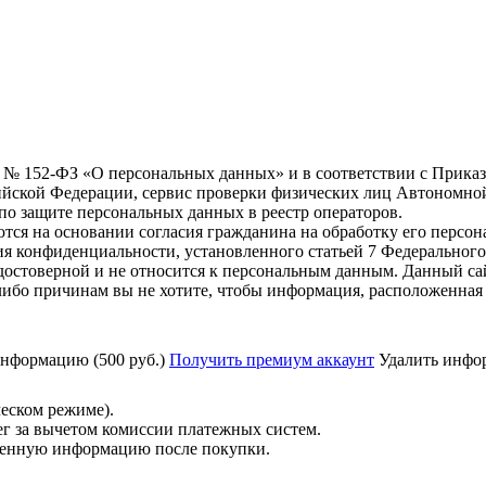
6 г. № 152-ФЗ «О персональных данных» и в соответствии с Прика
йской Федерации, сервис проверки физических лиц Автономно
о защите персональных данных в реестр операторов.
тся на основании согласия гражданина на обработку его персо
вания конфиденциальности, установленного статьей 7 Федерально
остоверной и не относится к персональным данным. Данный са
либо причинам вы не хотите, чтобы информация, расположенная 
нформацию (500 руб.)
Получить премиум аккаунт
Удалить инфор
ческом режиме).
ег за вычетом комиссии платежных систем.
ученную информацию после покупки.