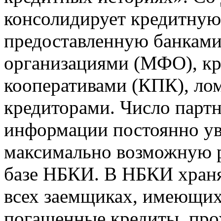
консолидирует кредитну
предоставленную банкам
организациями (МФО), к
кооперативами (КПК), ло
кредиторами. Число парт
информации постоянно уве
максимально возможную р
базе НБКИ. В НБКИ храня
всех заемщиках, имеющи
погашенные кредиты, пр