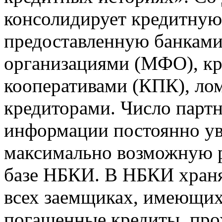
консолидирует кредитну
предоставленную банкам
организациями (МФО), к
кооперативами (КПК), ло
кредиторами. Число парт
информации постоянно уве
максимально возможную р
базе НБКИ. В НБКИ храня
всех заемщиках, имеющи
погашенные кредиты, пр