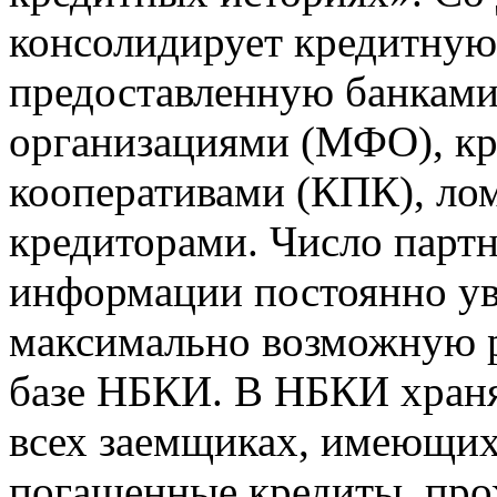
консолидирует кредитну
предоставленную банкам
организациями (МФО), к
кооперативами (КПК), ло
кредиторами. Число парт
информации постоянно уве
максимально возможную р
базе НБКИ. В НБКИ храня
всех заемщиках, имеющи
погашенные кредиты, пр