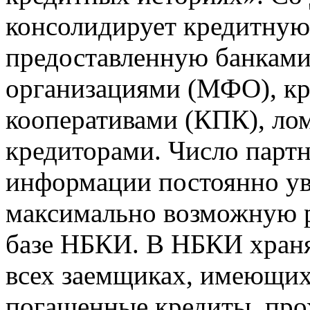
консолидирует кредитну
предоставленную банкам
организациями (МФО), к
кооперативами (КПК), ло
кредиторами. Число парт
информации постоянно уве
максимально возможную р
базе НБКИ. В НБКИ храня
всех заемщиках, имеющи
погашенные кредиты, пр