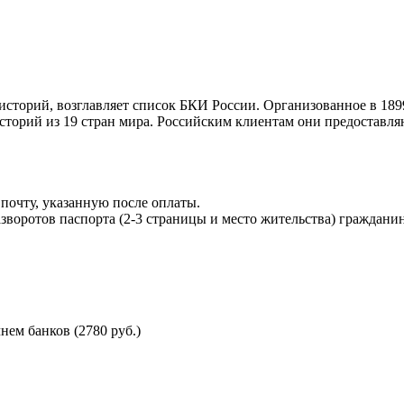
торий, возглавляет список БКИ России. Организованное в 189
торий из 19 стран мира. Российским клиентам они предоставля
почту, указанную после оплаты.
воротов паспорта (2-3 страницы и место жительства) гражданин
ем банков (2780 руб.)