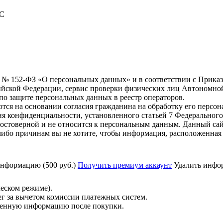
С
6 г. № 152-ФЗ «О персональных данных» и в соответствии с Прика
йской Федерации, сервис проверки физических лиц Автономно
о защите персональных данных в реестр операторов.
тся на основании согласия гражданина на обработку его персо
вания конфиденциальности, установленного статьей 7 Федерально
стоверной и не относится к персональным данным. Данный сай
либо причинам вы не хотите, чтобы информация, расположенная 
нформацию (500 руб.)
Получить премиум аккаунт
Удалить инфор
ческом режиме).
ег за вычетом комиссии платежных систем.
ученную информацию после покупки.