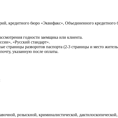
ий, кредитного бюро «Эквифакс», Объединенного кредитного б
ссмотрения годности заемщика или клиента.
сии», «Русский стандарт».
ые страницы разворотов паспорта (2-3 страницы и место житель
почту, указанную после оплаты.
и
авочной, розыскной, криминалистической, дактилоскопической,