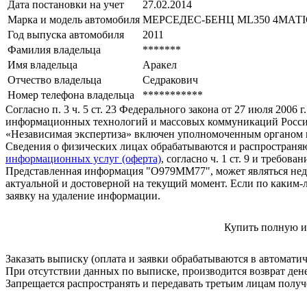
Дата постановки на учет
27.02.2014
Марка и модель автомобиля
МЕРСЕДЕС-БЕНЦ МL350 4МАТI
Год выпуска автомобиля
2011
Фамилия владельца
*******
Имя владельца
Аракел
Отчество владельца
Седракович
Номер телефона владельца
***********
Согласно п. 3 ч. 5 ст. 23 Федерального закона от 27 июля 200
информационных технологий и массовых коммуникаций Росси
«Независимая экспертиза» включен уполномоченным органом п
Сведения о физических лицах обрабатываются и распространяю
информационных услуг (оферта)
, согласно ч. 1 ст. 9 и требо
Представленная информация "О979ММ77", может являться недо
актуальной и достоверной на текущий момент. Если по каким-
заявку на удаление информации.
Купить полную и
Заказать выписку (оплата и заявки обрабатываются в автомати
При отсутствии данных по выписке, производится возврат ден
Запрещается распространять и передавать третьим лицам пол