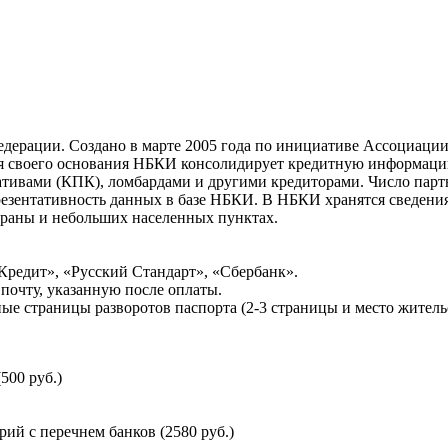
ерации. Создано в марте 2005 года по инициативе Ассоциации 
ня своего основания НБКИ консолидирует кредитную информац
ативами (КПК), ломбардами и другими кредиторами. Число па
резентативность данных в базе НБКИ. В НБКИ хранятся сведени
раны и небольших населенных пунктах.
Кредит», «Русский Стандарт», «Сбербанк».
почту, указанную после оплаты.
ые страницы разворотов паспорта (2-3 страницы и место житель
500 руб.)
й с перечнем банков (2580 руб.)