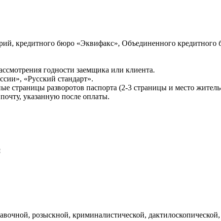
ий, кредитного бюро «Эквифакс», Объединенного кредитного б
ссмотрения годности заемщика или клиента.
сии», «Русский стандарт».
ые страницы разворотов паспорта (2-3 страницы и место житель
почту, указанную после оплаты.
и
авочной, розыскной, криминалистической, дактилоскопической,