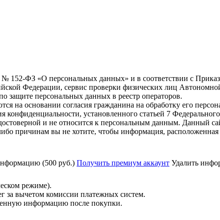
6 г. № 152-ФЗ «О персональных данных» и в соответствии с Прика
йской Федерации, сервис проверки физических лиц Автономно
о защите персональных данных в реестр операторов.
тся на основании согласия гражданина на обработку его персо
вания конфиденциальности, установленного статьей 7 Федерально
остоверной и не относится к персональным данным. Данный са
либо причинам вы не хотите, чтобы информация, расположенная 
нформацию (500 руб.)
Получить премиум аккаунт
Удалить инфор
ческом режиме).
ег за вычетом комиссии платежных систем.
ученную информацию после покупки.