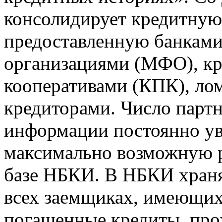
консолидирует кредитну
предоставленную банкам
организациями (МФО), к
кооперативами (КПК), ло
кредиторами. Число парт
информации постоянно уве
максимально возможную р
базе НБКИ. В НБКИ храня
всех заемщиках, имеющи
погашенные кредиты, пр