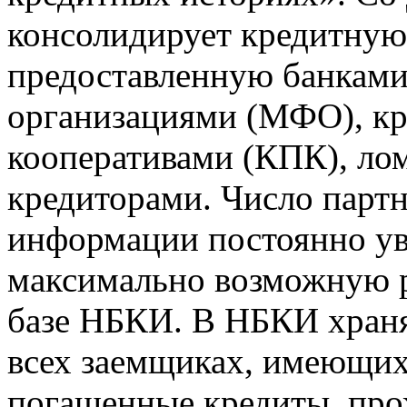
консолидирует кредитну
предоставленную банкам
организациями (МФО), к
кооперативами (КПК), ло
кредиторами. Число парт
информации постоянно уве
максимально возможную р
базе НБКИ. В НБКИ храня
всех заемщиках, имеющи
погашенные кредиты, пр