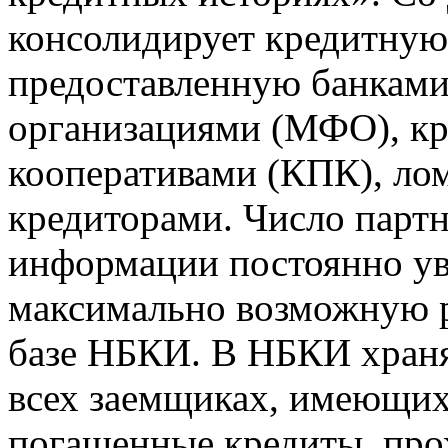
консолидирует кредитну
предоставленную банкам
организациями (МФО), к
кооперативами (КПК), ло
кредиторами. Число парт
информации постоянно уве
максимально возможную р
базе НБКИ. В НБКИ храня
всех заемщиках, имеющи
погашенные кредиты, пр