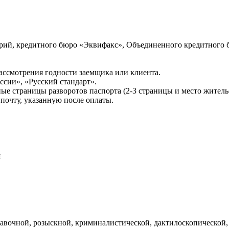
ий, кредитного бюро «Эквифакс», Объединенного кредитного б
ссмотрения годности заемщика или клиента.
сии», «Русский стандарт».
ые страницы разворотов паспорта (2-3 страницы и место житель
почту, указанную после оплаты.
и
авочной, розыскной, криминалистической, дактилоскопической,