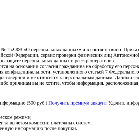
6 г. № 152-ФЗ «О персональных данных» и в соответствии с Прика
йской Федерации, сервис проверки физических лиц Автономно
о защите персональных данных в реестр операторов.
тся на основании согласия гражданина на обработку его персо
вания конфиденциальности, установленного статьей 7 Федерально
остоверной и не относится к персональным данным. Данный сай
либо причинам вы не хотите, чтобы информация, расположенная 
нформацию (500 руб.)
Получить премиум аккаунт
Удалить инфор
ческом режиме).
ег за вычетом комиссии платежных систем.
ученную информацию после покупки.