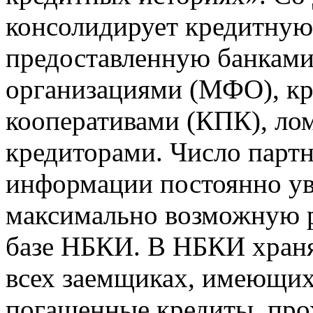
консолидирует кредитну
предоставленную банкам
организациями (МФО), к
кооперативами (КПК), ло
кредиторами. Число парт
информации постоянно уве
максимально возможную р
базе НБКИ. В НБКИ храня
всех заемщиках, имеющи
погашенные кредиты, пр