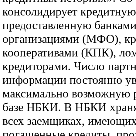
консолидирует кредитну
предоставленную банкам
организациями (МФО), к
кооперативами (КПК), ло
кредиторами. Число парт
информации постоянно уве
максимально возможную р
базе НБКИ. В НБКИ храня
всех заемщиках, имеющи
погашенные кредиты, пр