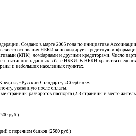
ерации. Создано в марте 2005 года по инициативе Ассоциации 
ня своего основания НБКИ консолидирует кредитную информац
ативами (КПК), ломбардами и другими кредиторами. Число па
резентативность данных в базе НБКИ. В НБКИ хранятся сведени
раны и небольших населенных пунктах.
Кредит», «Русский Стандарт», «Сбербанк».
почту, указанную после оплаты.
ые страницы разворотов паспорта (2-3 страницы и место житель
500 руб.)
й с перечнем банков (2580 руб.)