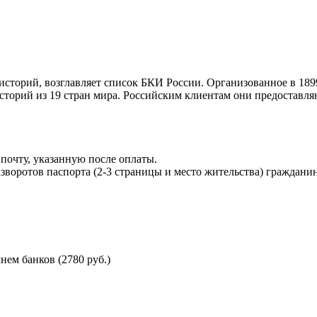
торий, возглавляет список БКИ России. Организованное в 189
торий из 19 стран мира. Российским клиентам они предоставля
почту, указанную после оплаты.
воротов паспорта (2-3 страницы и место жительства) гражданин
ем банков (2780 руб.)