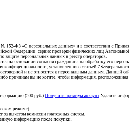
6 г. № 152-ФЗ «О персональных данных» и в соответствии с Прика
йской Федерации, сервис проверки физических лиц Автономно
о защите персональных данных в реестр операторов.
тся на основании согласия гражданина на обработку его персо
вания конфиденциальности, установленного статьей 7 Федерально
остоверной и не относится к персональным данным. Данный сай
либо причинам вы не хотите, чтобы информация, расположенная 
нформацию (500 руб.)
Получить премиум аккаунт
Удалить инфор
ческом режиме).
ег за вычетом комиссии платежных систем.
ученную информацию после покупки.