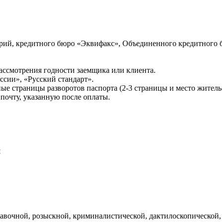
ий, кредитного бюро «Эквифакс», Объединенного кредитного б
ссмотрения годности заемщика или клиента.
сии», «Русский стандарт».
ые страницы разворотов паспорта (2-3 страницы и место житель
почту, указанную после оплаты.
и
авочной, розыскной, криминалистической, дактилоскопической,