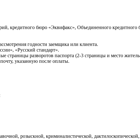
ий, кредитного бюро «Эквифакс», Объединенного кредитного б
ссмотрения годности заемщика или клиента.
сии», «Русский стандарт».
ые страницы разворотов паспорта (2-3 страницы и место житель
почту, указанную после оплаты.
и
авочной, розыскной, криминалистической, дактилоскопической,