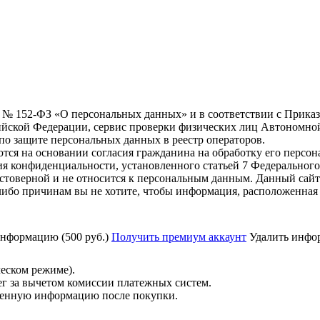
6 г. № 152-ФЗ «О персональных данных» и в соответствии с Прика
йской Федерации, сервис проверки физических лиц Автономно
о защите персональных данных в реестр операторов.
тся на основании согласия гражданина на обработку его персо
вания конфиденциальности, установленного статьей 7 Федерально
стоверной и не относится к персональным данным. Данный сайт
либо причинам вы не хотите, чтобы информация, расположенная 
нформацию (500 руб.)
Получить премиум аккаунт
Удалить инфор
ческом режиме).
ег за вычетом комиссии платежных систем.
ученную информацию после покупки.