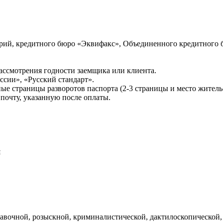
ий, кредитного бюро «Эквифакс», Объединенного кредитного б
ссмотрения годности заемщика или клиента.
сии», «Русский стандарт».
ые страницы разворотов паспорта (2-3 страницы и место житель
почту, указанную после оплаты.
и
авочной, розыскной, криминалистической, дактилоскопической,