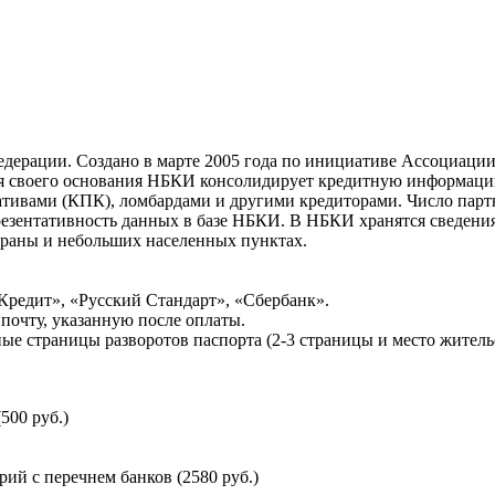
ерации. Создано в марте 2005 года по инициативе Ассоциации 
ня своего основания НБКИ консолидирует кредитную информац
ативами (КПК), ломбардами и другими кредиторами. Число па
резентативность данных в базе НБКИ. В НБКИ хранятся сведени
раны и небольших населенных пунктах.
Кредит», «Русский Стандарт», «Сбербанк».
почту, указанную после оплаты.
ые страницы разворотов паспорта (2-3 страницы и место житель
500 руб.)
й с перечнем банков (2580 руб.)