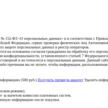
6 г. № 152-ФЗ «О персональных данных» и в соответствии с Прика
йской Федерации, сервис проверки физических лиц Автономно
о защите персональных данных в реестр операторов.
тся на основании согласия гражданина на обработку его персо
вания конфиденциальности, установленного статьей 7 Федерально
стоверной и не относится к персональным данным. Данный сайт
либо причинам вы не хотите, чтобы информация, расположенная 
нформацию (500 руб.)
Получить премиум аккаунт
Удалить инфор
ческом режиме).
ег за вычетом комиссии платежных систем.
ученную информацию после покупки.