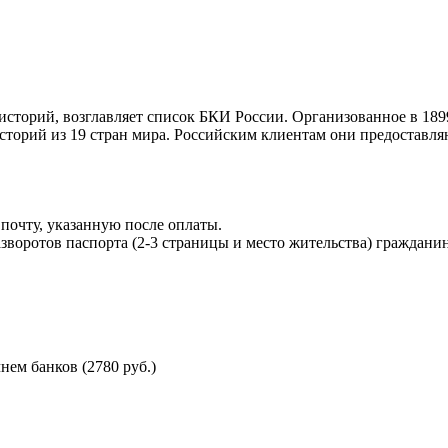
торий, возглавляет список БКИ России. Организованное в 189
торий из 19 стран мира. Российским клиентам они предоставля
почту, указанную после оплаты.
воротов паспорта (2-3 страницы и место жительства) гражданин
ем банков (2780 руб.)