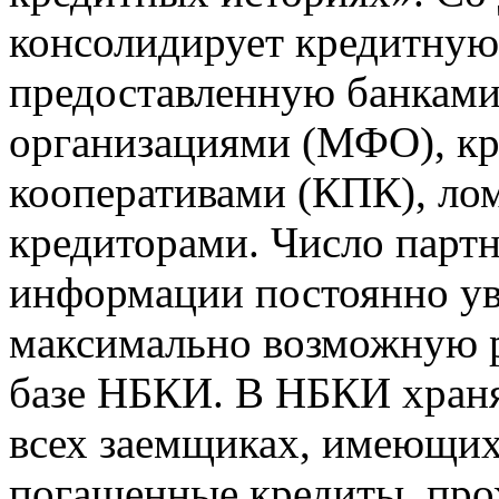
консолидирует кредитну
предоставленную банкам
организациями (МФО), к
кооперативами (КПК), ло
кредиторами. Число парт
информации постоянно уве
максимально возможную р
базе НБКИ. В НБКИ храня
всех заемщиках, имеющи
погашенные кредиты, пр