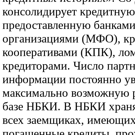
консолидирует кредитну
предоставленную банкам
организациями (МФО), к
кооперативами (КПК), ло
кредиторами. Число парт
информации постоянно уве
максимально возможную р
базе НБКИ. В НБКИ храня
всех заемщиках, имеющи
погашенные кредиты, пр