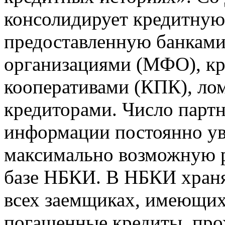
консолидирует кредитну
предоставленную банкам
организациями (МФО), к
кооперативами (КПК), ло
кредиторами. Число парт
информации постоянно уве
максимально возможную р
базе НБКИ. В НБКИ храня
всех заемщиках, имеющи
погашенные кредиты, пр