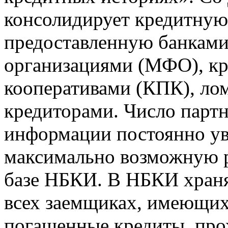
консолидирует кредитну
предоставленную банкам
организациями (МФО), к
кооперативами (КПК), ло
кредиторами. Число парт
информации постоянно уве
максимально возможную р
базе НБКИ. В НБКИ храня
всех заемщиках, имеющи
погашенные кредиты, пр