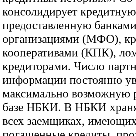
консолидирует кредитну
предоставленную банкам
организациями (МФО), к
кооперативами (КПК), ло
кредиторами. Число парт
информации постоянно уве
максимально возможную р
базе НБКИ. В НБКИ храня
всех заемщиках, имеющи
погашенные кредиты, пр