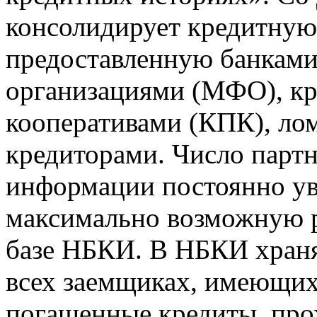
консолидирует кредитну
предоставленную банкам
организациями (МФО), к
кооперативами (КПК), ло
кредиторами. Число парт
информации постоянно уве
максимально возможную р
базе НБКИ. В НБКИ храня
всех заемщиках, имеющи
погашенные кредиты, пр