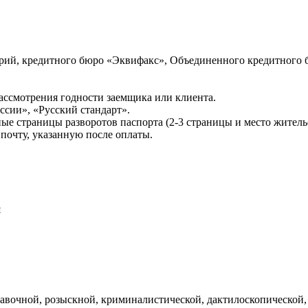
ий, кредитного бюро «Эквифакс», Объединенного кредитного б
ссмотрения годности заемщика или клиента.
сии», «Русский стандарт».
ые страницы разворотов паспорта (2-3 страницы и место житель
почту, указанную после оплаты.
и
авочной, розыскной, криминалистической, дактилоскопической,