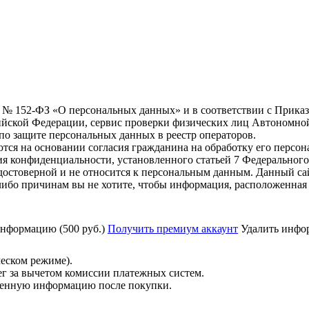
6 г. № 152-ФЗ «О персональных данных» и в соответствии с Прика
йской Федерации, сервис проверки физических лиц Автономно
о защите персональных данных в реестр операторов.
тся на основании согласия гражданина на обработку его персо
вания конфиденциальности, установленного статьей 7 Федерально
остоверной и не относится к персональным данным. Данный са
либо причинам вы не хотите, чтобы информация, расположенная 
нформацию (500 руб.)
Получить премиум аккаунт
Удалить инфор
ческом режиме).
ег за вычетом комиссии платежных систем.
ученную информацию после покупки.