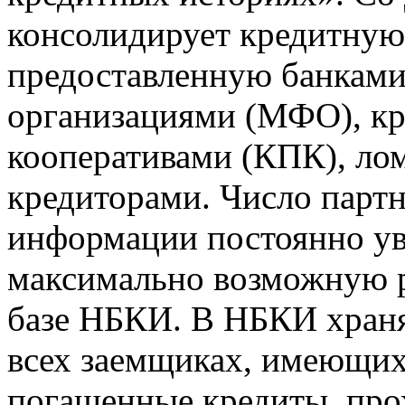
консолидирует кредитну
предоставленную банкам
организациями (МФО), к
кооперативами (КПК), ло
кредиторами. Число парт
информации постоянно уве
максимально возможную р
базе НБКИ. В НБКИ храня
всех заемщиках, имеющи
погашенные кредиты, пр