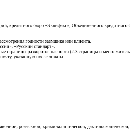
ий, кредитного бюро «Эквифакс», Объединенного кредитного б
ссмотрения годности заемщика или клиента.
сии», «Русский стандарт».
ые страницы разворотов паспорта (2-3 страницы и место житель
почту, указанную после оплаты.
и
авочной, розыскной, криминалистической, дактилоскопической,