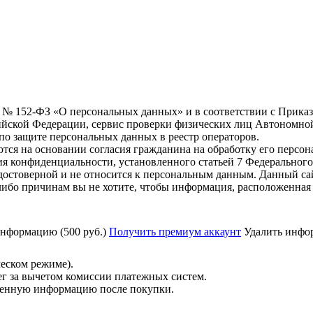
6 г. № 152-ФЗ «О персональных данных» и в соответствии с Прика
йской Федерации, сервис проверки физических лиц Автономно
о защите персональных данных в реестр операторов.
тся на основании согласия гражданина на обработку его персо
вания конфиденциальности, установленного статьей 7 Федерально
остоверной и не относится к персональным данным. Данный са
либо причинам вы не хотите, чтобы информация, расположенная 
нформацию (500 руб.)
Получить премиум аккаунт
Удалить инфор
ческом режиме).
ег за вычетом комиссии платежных систем.
ученную информацию после покупки.