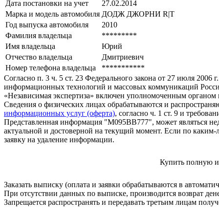
Дата постановки на учет
27.02.2014
Марка и модель автомобиля
ДОДЖ ДЖОРНИ R|Т
Год выпуска автомобиля
2010
Фамилия владельца
*********
Имя владельца
Юрий
Отчество владельца
Дмитриевич
Номер телефона владельца
***********
Согласно п. 3 ч. 5 ст. 23 Федерального закона от 27 июля 200
информационных технологий и массовых коммуникаций Росси
«Независимая экспертиза» включен уполномоченным органом п
Сведения о физических лицах обрабатываются и распространяю
информационных услуг (оферта)
, согласно ч. 1 ст. 9 и требо
Представленная информация "М095ВВ777", может являться нед
актуальной и достоверной на текущий момент. Если по каким-
заявку на удаление информации.
Купить полную и
Заказать выписку (оплата и заявки обрабатываются в автомати
При отсутствии данных по выписке, производится возврат ден
Запрещается распространять и передавать третьим лицам пол