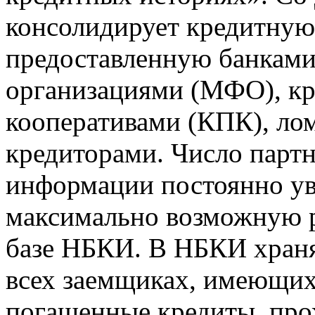
консолидирует кредитну
предоставленную банкам
организациями (МФО), к
кооперативами (КПК), ло
кредиторами. Число парт
информации постоянно уве
максимально возможную р
базе НБКИ. В НБКИ храня
всех заемщиках, имеющи
погашенные кредиты, пр