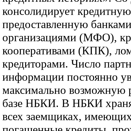
консолидирует кредитну
предоставленную банкам
организациями (МФО), к
кооперативами (КПК), ло
кредиторами. Число парт
информации постоянно уве
максимально возможную р
базе НБКИ. В НБКИ храня
всех заемщиках, имеющи
погашенные кредиты, пр