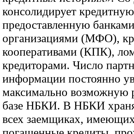
консолидирует кредитну
предоставленную банкам
организациями (МФО), к
кооперативами (КПК), ло
кредиторами. Число парт
информации постоянно уве
максимально возможную р
базе НБКИ. В НБКИ храня
всех заемщиках, имеющи
погашенные кредиты, пр