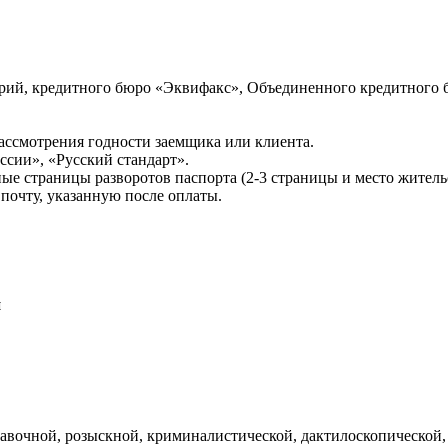
ий, кредитного бюро «Эквифакс», Объединенного кредитного б
ссмотрения годности заемщика или клиента.
сии», «Русский стандарт».
ые страницы разворотов паспорта (2-3 страницы и место житель
почту, указанную после оплаты.
и
авочной, розыскной, криминалистической, дактилоскопической,