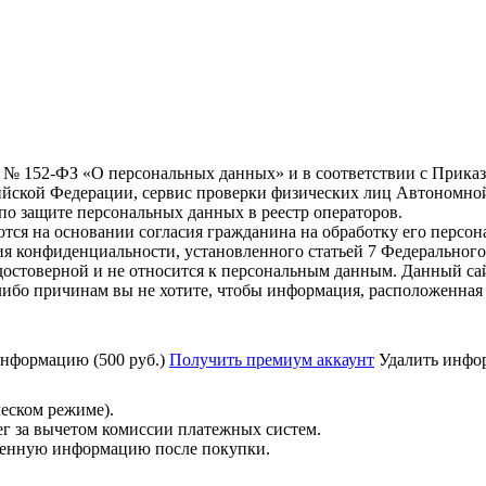
6 г. № 152-ФЗ «О персональных данных» и в соответствии с Прика
йской Федерации, сервис проверки физических лиц Автономно
о защите персональных данных в реестр операторов.
тся на основании согласия гражданина на обработку его персо
вания конфиденциальности, установленного статьей 7 Федерально
остоверной и не относится к персональным данным. Данный сай
либо причинам вы не хотите, чтобы информация, расположенная 
нформацию (500 руб.)
Получить премиум аккаунт
Удалить инфор
ческом режиме).
ег за вычетом комиссии платежных систем.
ученную информацию после покупки.