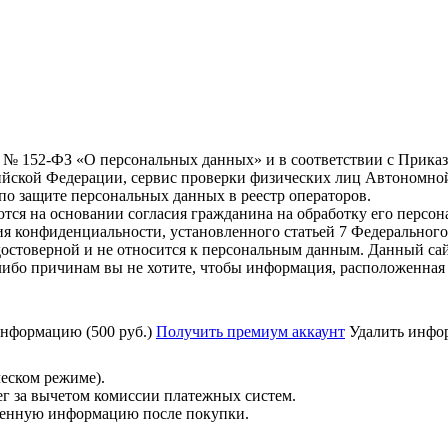
6 г. № 152-ФЗ «О персональных данных» и в соответствии с Прика
йской Федерации, сервис проверки физических лиц Автономно
о защите персональных данных в реестр операторов.
тся на основании согласия гражданина на обработку его персо
вания конфиденциальности, установленного статьей 7 Федерально
остоверной и не относится к персональным данным. Данный сай
либо причинам вы не хотите, чтобы информация, расположенная 
нформацию (500 руб.)
Получить премиум аккаунт
Удалить инфор
ческом режиме).
ег за вычетом комиссии платежных систем.
ученную информацию после покупки.