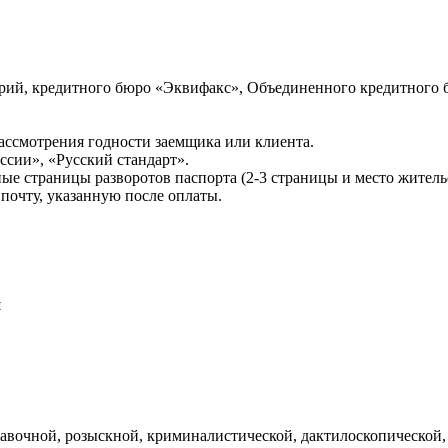
ий, кредитного бюро «Эквифакс», Объединенного кредитного б
ссмотрения годности заемщика или клиента.
сии», «Русский стандарт».
ые страницы разворотов паспорта (2-3 страницы и место житель
почту, указанную после оплаты.
и
авочной, розыскной, криминалистической, дактилоскопической,