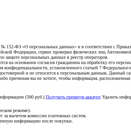
6 г. № 152-ФЗ «О персональных данных» и в соответствии с Прика
йской Федерации, сервис проверки физических лиц Автономно
о защите персональных данных в реестр операторов.
тся на основании согласия гражданина на обработку его персо
вания конфиденциальности, установленного статьей 7 Федерально
остоверной и не относится к персональным данным. Данный са
либо причинам вы не хотите, чтобы информация, расположенная 
нформацию (500 руб.)
Получить премиум аккаунт
Удалить инфор
ческом режиме).
ег за вычетом комиссии платежных систем.
ученную информацию после покупки.