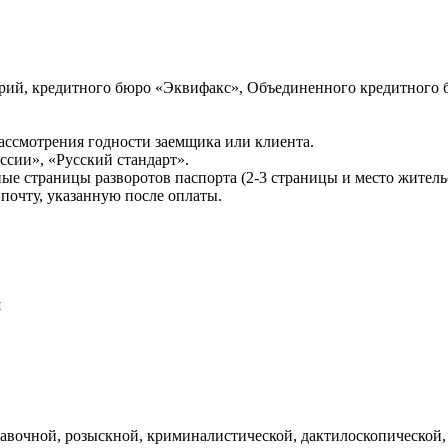
ий, кредитного бюро «Эквифакс», Объединенного кредитного б
ссмотрения годности заемщика или клиента.
сии», «Русский стандарт».
ые страницы разворотов паспорта (2-3 страницы и место житель
почту, указанную после оплаты.
и
авочной, розыскной, криминалистической, дактилоскопической,