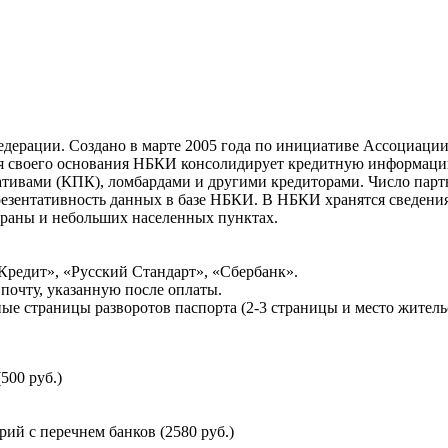
ерации. Создано в марте 2005 года по инициативе Ассоциации 
ня своего основания НБКИ консолидирует кредитную информац
ативами (КПК), ломбардами и другими кредиторами. Число па
резентативность данных в базе НБКИ. В НБКИ хранятся сведени
раны и небольших населенных пунктах.
Кредит», «Русский Стандарт», «Сбербанк».
почту, указанную после оплаты.
ые страницы разворотов паспорта (2-3 страницы и место житель
500 руб.)
й с перечнем банков (2580 руб.)