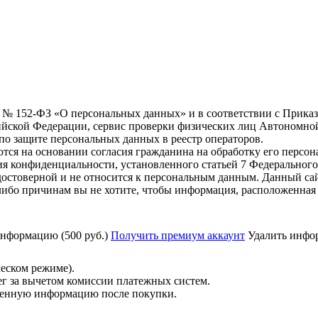
6 г. № 152-ФЗ «О персональных данных» и в соответствии с Прика
йской Федерации, сервис проверки физических лиц Автономно
о защите персональных данных в реестр операторов.
тся на основании согласия гражданина на обработку его персо
вания конфиденциальности, установленного статьей 7 Федерально
остоверной и не относится к персональным данным. Данный сай
либо причинам вы не хотите, чтобы информация, расположенная 
нформацию (500 руб.)
Получить премиум аккаунт
Удалить инфор
ческом режиме).
ег за вычетом комиссии платежных систем.
ученную информацию после покупки.