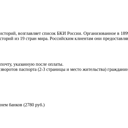
торий, возглавляет список БКИ России. Организованное в 189
торий из 19 стран мира. Российским клиентам они предоставля
почту, указанную после оплаты.
воротов паспорта (2-3 страницы и место жительства) гражданин
ем банков (2780 руб.)