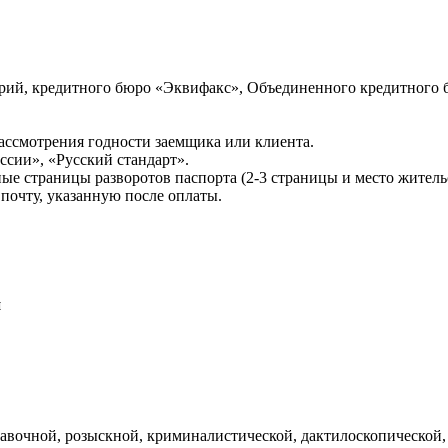
ий, кредитного бюро «Эквифакс», Объединенного кредитного б
ссмотрения годности заемщика или клиента.
сии», «Русский стандарт».
ые страницы разворотов паспорта (2-3 страницы и место житель
почту, указанную после оплаты.
и
авочной, розыскной, криминалистической, дактилоскопической,