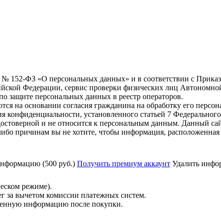
6 г. № 152-ФЗ «О персональных данных» и в соответствии с Прика
йской Федерации, сервис проверки физических лиц Автономно
о защите персональных данных в реестр операторов.
тся на основании согласия гражданина на обработку его персо
вания конфиденциальности, установленного статьей 7 Федерально
остоверной и не относится к персональным данным. Данный сай
либо причинам вы не хотите, чтобы информация, расположенная 
нформацию (500 руб.)
Получить премиум аккаунт
Удалить инфор
ческом режиме).
ег за вычетом комиссии платежных систем.
ученную информацию после покупки.