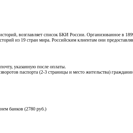
торий, возглавляет список БКИ России. Организованное в 189
торий из 19 стран мира. Российским клиентам они предоставля
почту, указанную после оплаты.
воротов паспорта (2-3 страницы и место жительства) гражданин
ем банков (2780 руб.)