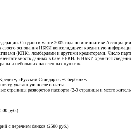
ерации. Создано в марте 2005 года по инициативе Ассоциации 
ня своего основания НБКИ консолидирует кредитную информац
ативами (КПК), ломбардами и другими кредиторами. Число па
резентативность данных в базе НБКИ. В НБКИ хранятся сведени
раны и небольших населенных пунктах.
Кредит», «Русский Стандарт», «Сбербанк».
почту, указанную после оплаты.
ые страницы разворотов паспорта (2-3 страницы и место житель
500 руб.)
й с перечнем банков (2580 руб.)