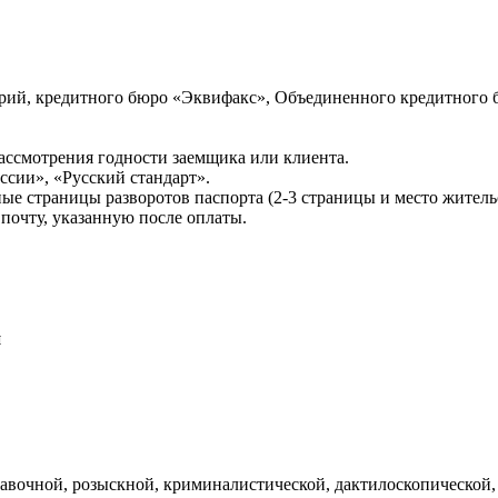
ий, кредитного бюро «Эквифакс», Объединенного кредитного б
ссмотрения годности заемщика или клиента.
сии», «Русский стандарт».
ые страницы разворотов паспорта (2-3 страницы и место житель
почту, указанную после оплаты.
и
авочной, розыскной, криминалистической, дактилоскопической,