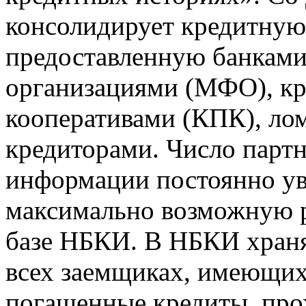
консолидирует кредитну
предоставленную банкам
организациями (МФО), к
кооперативами (КПК), ло
кредиторами. Число парт
информации постоянно уве
максимально возможную р
базе НБКИ. В НБКИ храня
всех заемщиках, имеющи
погашенные кредиты, пр