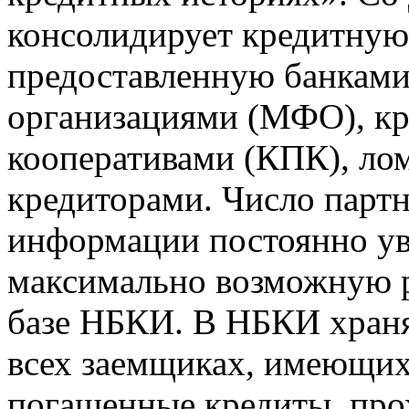
консолидирует кредитну
предоставленную банкам
организациями (МФО), к
кооперативами (КПК), ло
кредиторами. Число парт
информации постоянно уве
максимально возможную р
базе НБКИ. В НБКИ храня
всех заемщиках, имеющи
погашенные кредиты, пр