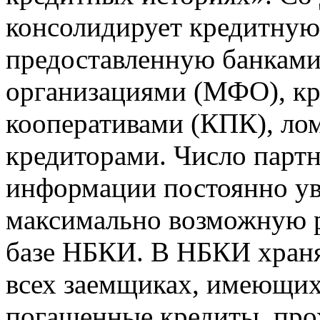
консолидирует кредитну
предоставленную банкам
организациями (МФО), к
кооперативами (КПК), ло
кредиторами. Число парт
информации постоянно уве
максимально возможную р
базе НБКИ. В НБКИ храня
всех заемщиках, имеющи
погашенные кредиты, пр