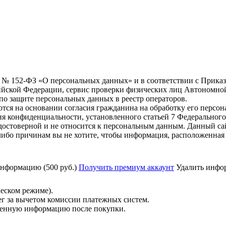
6 г. № 152-ФЗ «О персональных данных» и в соответствии с Прика
йской Федерации, сервис проверки физических лиц Автономно
о защите персональных данных в реестр операторов.
тся на основании согласия гражданина на обработку его персо
вания конфиденциальности, установленного статьей 7 Федерально
остоверной и не относится к персональным данным. Данный са
либо причинам вы не хотите, чтобы информация, расположенная 
нформацию (500 руб.)
Получить премиум аккаунт
Удалить инфор
ческом режиме).
ег за вычетом комиссии платежных систем.
ученную информацию после покупки.