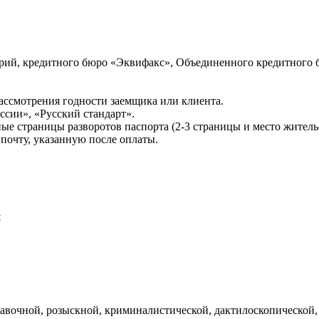
ий, кредитного бюро «Эквифакс», Объединенного кредитного б
ссмотрения годности заемщика или клиента.
сии», «Русский стандарт».
ые страницы разворотов паспорта (2-3 страницы и место житель
почту, указанную после оплаты.
и
авочной, розыскной, криминалистической, дактилоскопической,