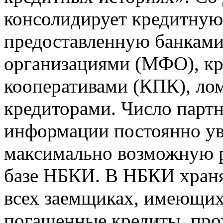
консолидирует кредитну
предоставленную банкам
организациями (МФО), к
кооперативами (КПК), ло
кредиторами. Число парт
информации постоянно уве
максимально возможную р
базе НБКИ. В НБКИ храня
всех заемщиках, имеющи
погашенные кредиты, пр