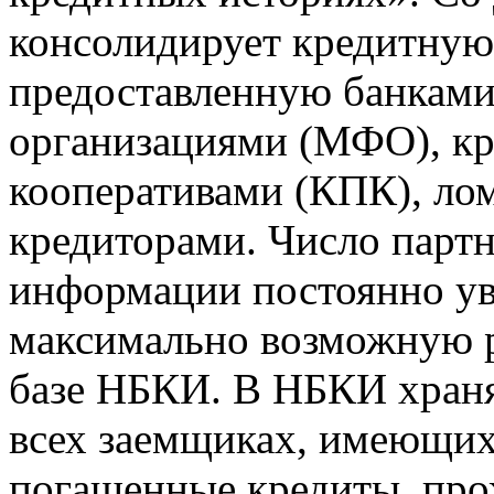
консолидирует кредитну
предоставленную банкам
организациями (МФО), к
кооперативами (КПК), ло
кредиторами. Число парт
информации постоянно уве
максимально возможную р
базе НБКИ. В НБКИ храня
всех заемщиках, имеющи
погашенные кредиты, пр