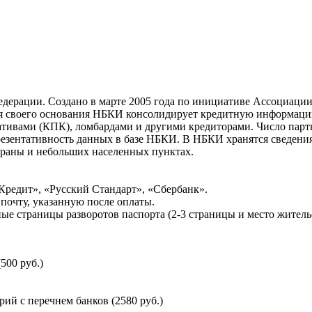
ерации. Создано в марте 2005 года по инициативе Ассоциации 
ня своего основания НБКИ консолидирует кредитную информац
ативами (КПК), ломбардами и другими кредиторами. Число па
резентативность данных в базе НБКИ. В НБКИ хранятся сведени
раны и небольших населенных пунктах.
Кредит», «Русский Стандарт», «Сбербанк».
почту, указанную после оплаты.
ые страницы разворотов паспорта (2-3 страницы и место житель
500 руб.)
й с перечнем банков (2580 руб.)