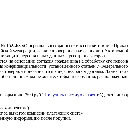
6 г. № 152-ФЗ «О персональных данных» и в соответствии с Прика
йской Федерации, сервис проверки физических лиц Автономно
о защите персональных данных в реестр операторов.
тся на основании согласия гражданина на обработку его персо
вания конфиденциальности, установленного статьей 7 Федерально
остоверной и не относится к персональным данным. Данный сай
либо причинам вы не хотите, чтобы информация, расположенная 
нформацию (500 руб.)
Получить премиум аккаунт
Удалить инфор
ческом режиме).
ег за вычетом комиссии платежных систем.
ученную информацию после покупки.