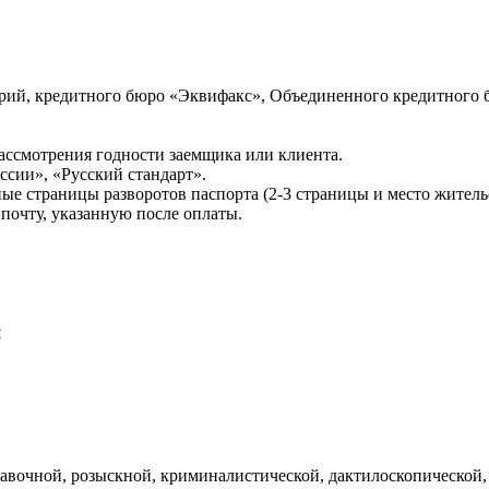
ий, кредитного бюро «Эквифакс», Объединенного кредитного б
ссмотрения годности заемщика или клиента.
сии», «Русский стандарт».
ые страницы разворотов паспорта (2-3 страницы и место житель
почту, указанную после оплаты.
и
авочной, розыскной, криминалистической, дактилоскопической,