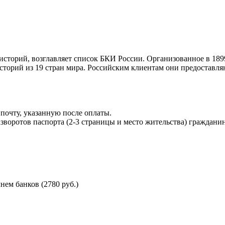
торий, возглавляет список БКИ России. Организованное в 189
торий из 19 стран мира. Российским клиентам они предоставля
почту, указанную после оплаты.
воротов паспорта (2-3 страницы и место жительства) гражданин
ем банков (2780 руб.)