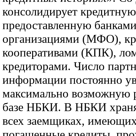
консолидирует кредитну
предоставленную банкам
организациями (МФО), к
кооперативами (КПК), ло
кредиторами. Число парт
информации постоянно уве
максимально возможную р
базе НБКИ. В НБКИ храня
всех заемщиках, имеющи
погашенные кредиты, пр