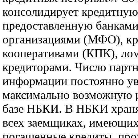
консолидирует кредитну
предоставленную банкам
организациями (МФО), к
кооперативами (КПК), ло
кредиторами. Число парт
информации постоянно уве
максимально возможную р
базе НБКИ. В НБКИ храня
всех заемщиках, имеющи
погашенные кредиты, пр