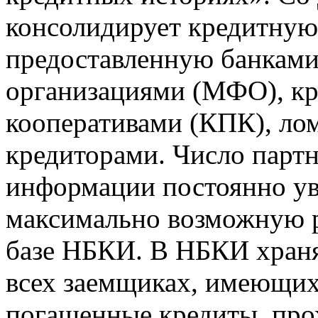
консолидирует кредитну
предоставленную банкам
организациями (МФО), к
кооперативами (КПК), ло
кредиторами. Число парт
информации постоянно уве
максимально возможную р
базе НБКИ. В НБКИ храня
всех заемщиках, имеющи
погашенные кредиты, пр