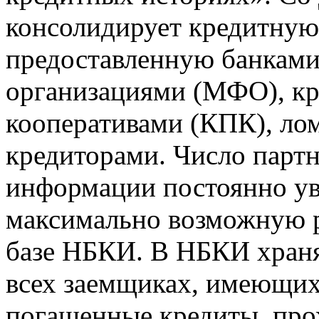
консолидирует кредитну
предоставленную банкам
организациями (МФО), к
кооперативами (КПК), ло
кредиторами. Число парт
информации постоянно уве
максимально возможную р
базе НБКИ. В НБКИ храня
всех заемщиках, имеющи
погашенные кредиты, пр