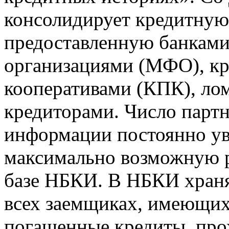
консолидирует кредитну
предоставленную банкам
организациями (МФО), к
кооперативами (КПК), ло
кредиторами. Число парт
информации постоянно уве
максимально возможную р
базе НБКИ. В НБКИ храня
всех заемщиках, имеющи
погашенные кредиты, пр